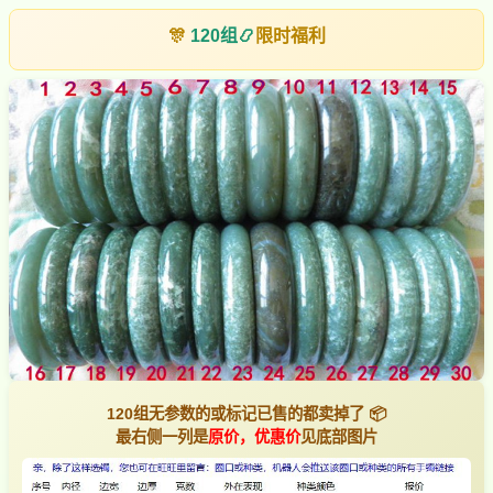
🎊
120组
📿
限时福利
120组无参数的或标记已售的都卖掉了 📦
最右侧一列是
原价，优惠价
见底部图片