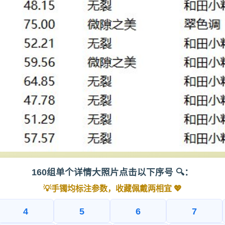
160组单个详情大照片点击以下序号 🔍：
💡手镯均标注参数，收藏佩戴两相宜 💖
4
5
6
7