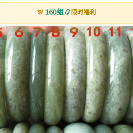
160组
📿
🎊
限时福利