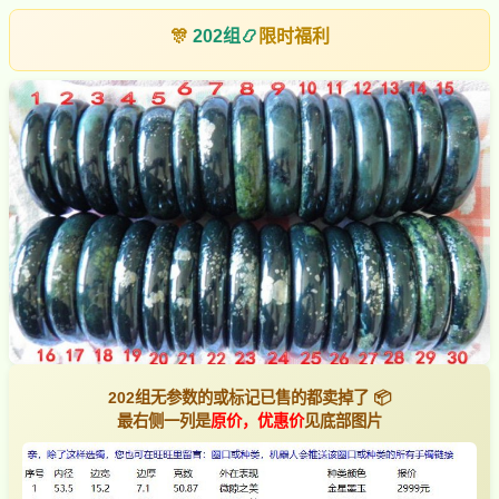
🎊
202组
📿
限时福利
202组无参数的或标记已售的都卖掉了 📦
最右侧一列是
原价，优惠价
见底部图片