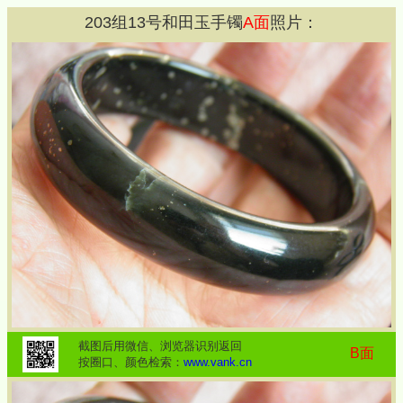
203
组
13
号和田玉手镯
A面
照片：
截图后用微信、浏览器识别返回
B面
按圈口、颜色检索：
www.vank.cn