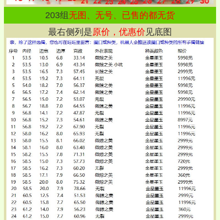
203
组
无图、无号、已售的都无货
最右侧列是
原价，优惠价
见底图