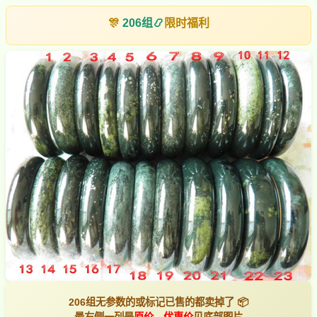
🎊
206组
📿
限时福利
206组无参数的或标记已售的都卖掉了 📦
最右侧一列是
原价，优惠价
见底部图片