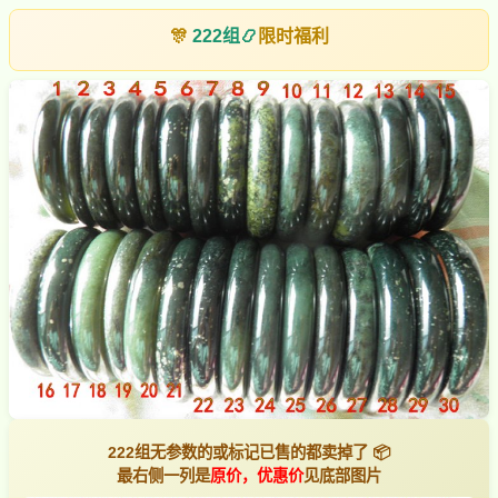
🎊
222组
📿
限时福利
222组无参数的或标记已售的都卖掉了 📦
最右侧一列是
原价，优惠价
见底部图片