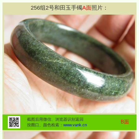
256
组
2
号和田玉手镯
A面
照片：
截图后用微信、浏览器识别返回
B面
按圈口、颜色检索：
www.vank.cn