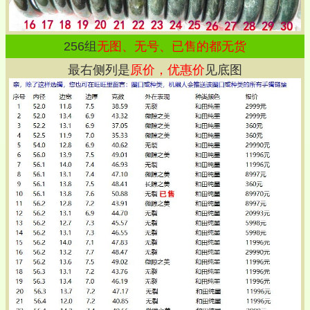
256
组
无图、无号、已售的都无货
最右侧列是
原价，优惠价
见底图