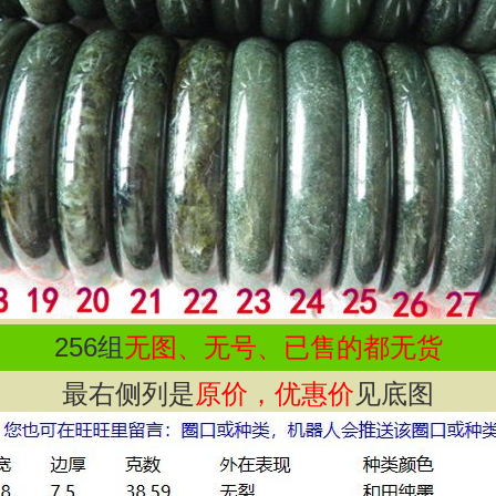
256
组
无图、无号、已售的都无货
最右侧列是
原价，优惠价
见底图