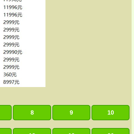
8
9
10