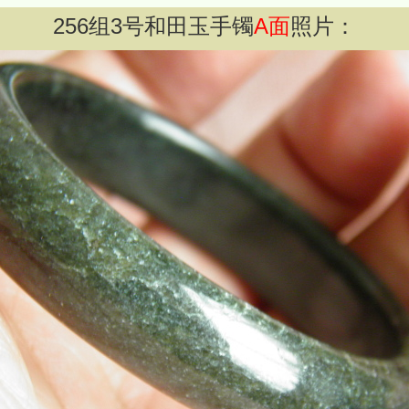
256
组
3
号和田玉手镯
A面
照片：