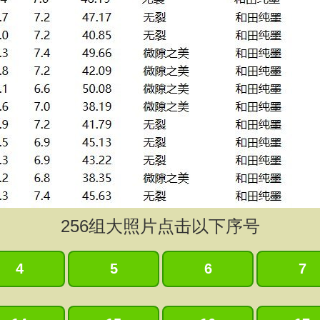
256
组大照片点击以下序号
4
5
6
7