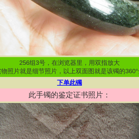
256
组
3
号，在浏览器里，用双指放大
物照片就是细节照片，以上双面图就是该镯的360
下单此镯
此手镯的鉴定证书照片：