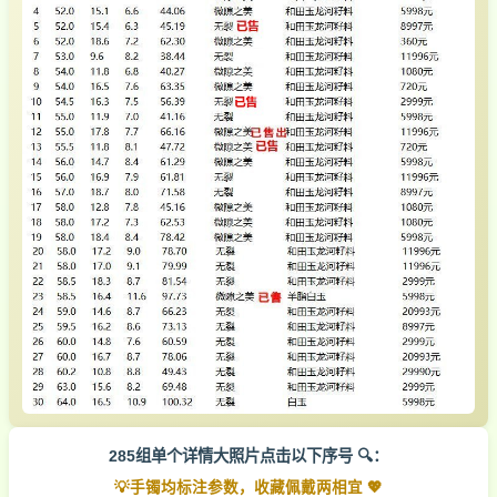
285组单个详情大照片点击以下序号 🔍：
💡手镯均标注参数，收藏佩戴两相宜 💖