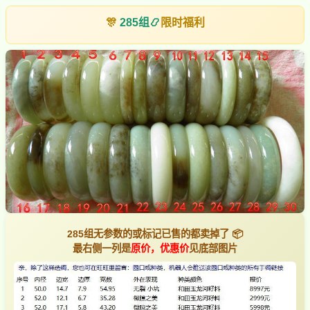
🎊
285组
📿
限时福利
285组无参数的或标记已售的都卖掉了 📦
最右侧一列是
原价，优惠价
见底部图片