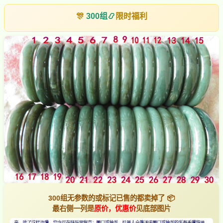
🎊
300组
📿
限时福利
300组无参数的或标记已售的都卖掉了 📦
最右侧一列是
原价，优惠价
见底部图片