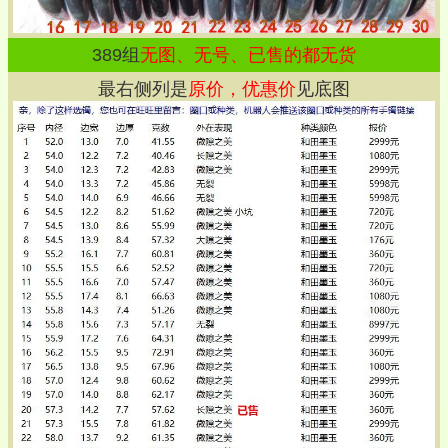
389
组
无图、无号、已售的都无货
最右侧列是
原价，优惠价
见底图