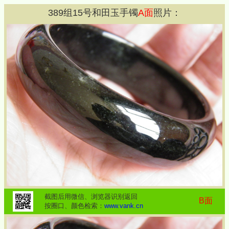
389
组
15
号和田玉手镯
A面
照片：
截图后用微信、浏览器识别返回
B面
按圈口、颜色检索：
www.vank.cn