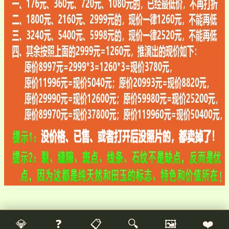
💎
❓
📋
🔍
🖼️
❤️