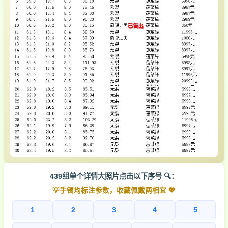
439组单个详情大照片点击以下序号 🔍：
💡手镯均标注参数，收藏佩戴两相宜 💖
1
2
3
4
5