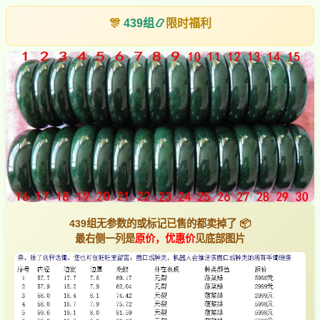
🎊
439组
📿
限时福利
439组无参数的或标记已售的都卖掉了 📦
最右侧一列是
原价，优惠价
见底部图片