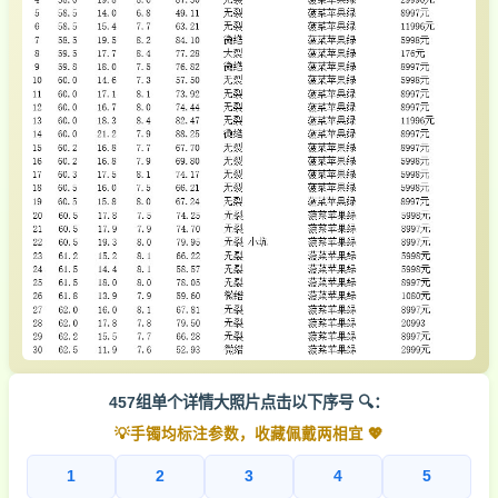
457组单个详情大照片点击以下序号 🔍：
💡手镯均标注参数，收藏佩戴两相宜 💖
1
2
3
4
5