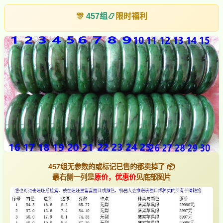
🎊
457组
📿
限时福利
457组无参数的或标记已售的都卖掉了 📦
最右侧一列是
原价，优惠价
见底部图片