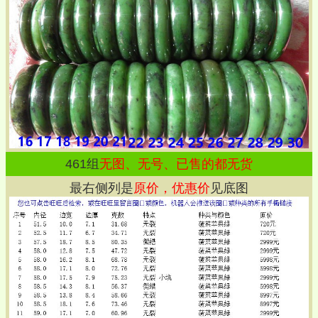
461
组
无图、无号、已售的都无货
最右侧列是
原价，优惠价
见底图