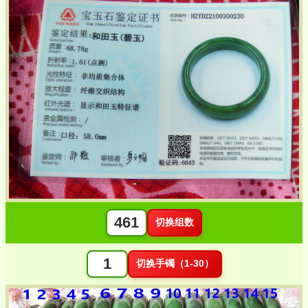
切换组数
切换手镯（1-30）