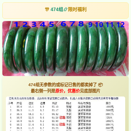
🎊
474组
📿
限时福利
474组无参数的或标记已售的都卖掉了 📦
最右侧一列是
原价，优惠价
见底部图片