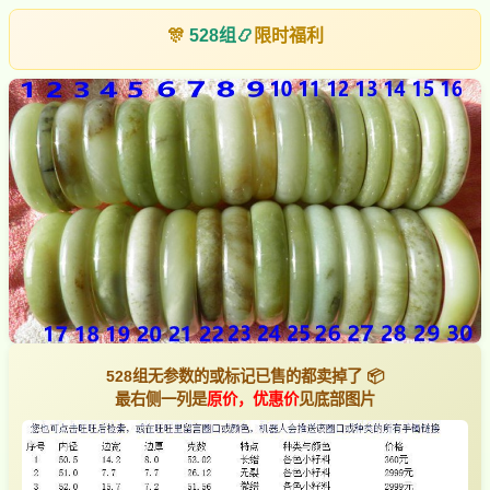
🎊
528组
📿
限时福利
528组无参数的或标记已售的都卖掉了 📦
最右侧一列是
原价，优惠价
见底部图片