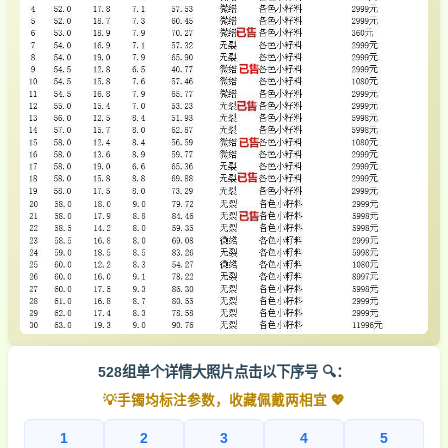
528组单个详情大照片点击以下序号 🔍：
💡手镯均标注参数，收藏佩戴两相宜 💖
1
2
3
4
5