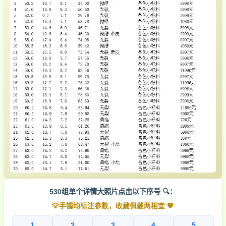
530组单个详情大照片点击以下序号 🔍：
💡手镯均标注参数，收藏佩戴两相宜 💖
1
2
3
4
5