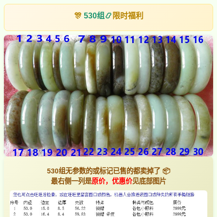
🎊
530组
📿
限时福利
530组无参数的或标记已售的都卖掉了 📦
最右侧一列是
原价，优惠价
见底部图片