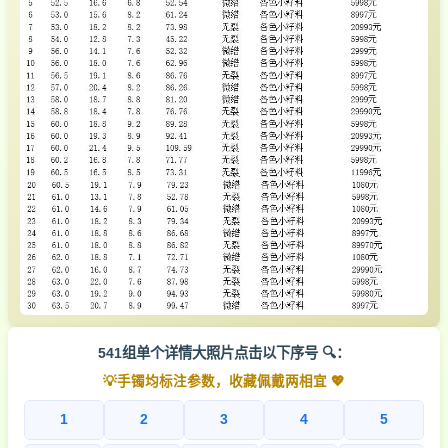
541组单个详情大照片点击以下序号 🔍：
💡手镯均标注参数，收藏佩戴两相宜 💖
1
2
3
4
5