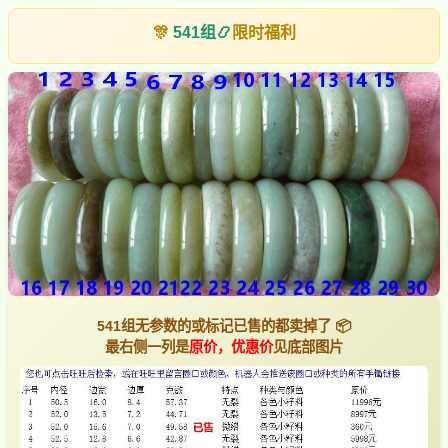
🎊
541组
📿
限时福利
541组无参数的或标记已售的都卖掉了 📦
最右侧一列是
原价，优惠价
见底部图片