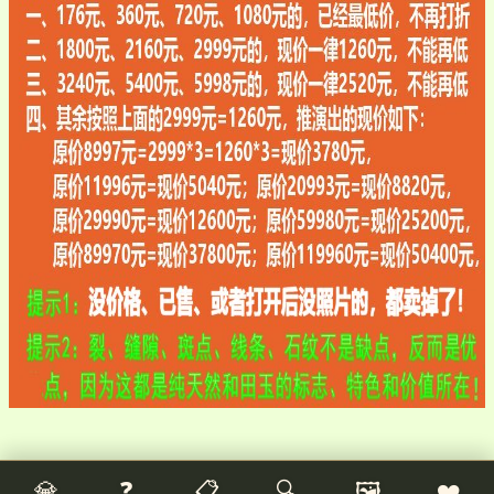
💎
❓
📋
🔍
🖼️
❤️