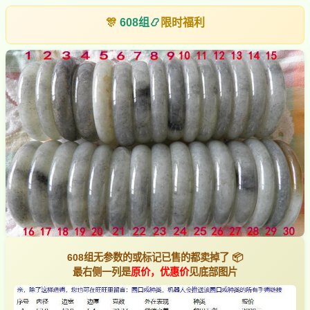
🎊
608组
📿
限时福利
608组无参数的或标记已售的都卖掉了 📦
最右侧一列是
原价，优惠价
见底部图片