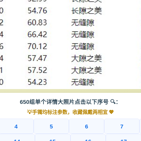
650组单个详情大照片点击以下序号 🔍：
💡手镯均标注参数，收藏佩戴两相宜 💖
4
5
6
7