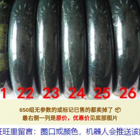
650组无参数的或标记已售的都卖掉了 📦
最右侧一列是
原价，优惠价
见底部图片