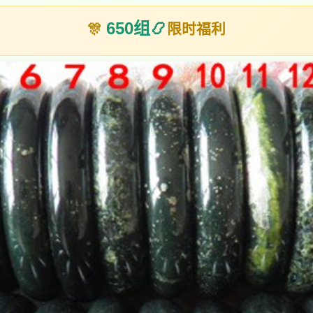
650组
📿
🎊
限时福利