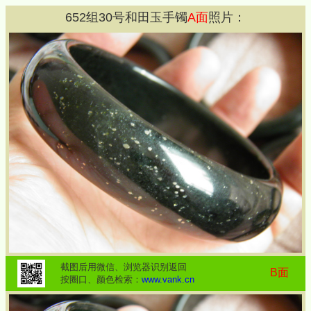
652
组
30
号和田玉手镯
A面
照片：
截图后用微信、浏览器识别返回
B面
按圈口、颜色检索：
www.vank.cn