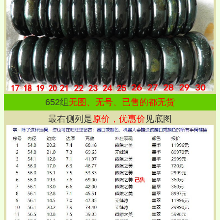
652
组
无图、无号、已售的都无货
最右侧列是
原价，优惠价
见底图