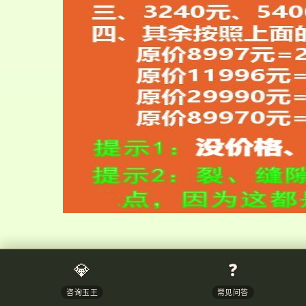
💎
❓
咨询玉王
常见问答