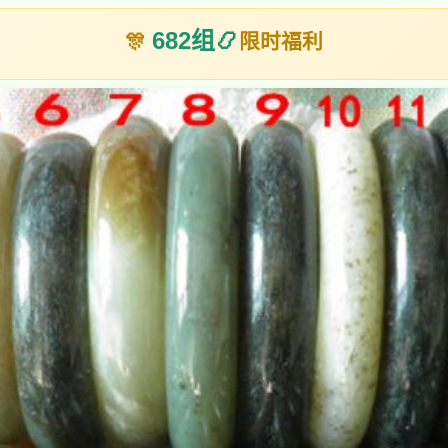
682组
📿
🎊
限时福利