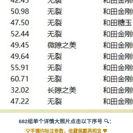
682组单个详情大照片点击以下序号 🔍：
💡手镯均标注参数，收藏佩戴两相宜 💖