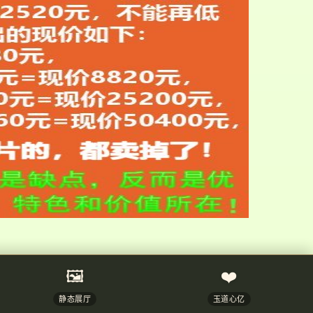
🖼️
❤️
静态展厅
玉道心亿