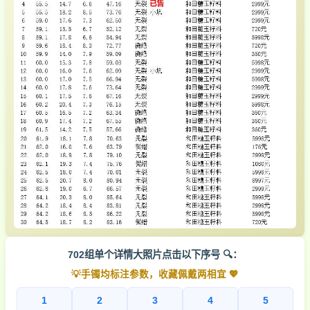
702组单个详情大照片点击以下序号 🔍：
💡手镯均标注参数，收藏佩戴两相宜 💖
1
2
3
4
5