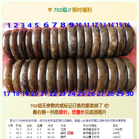
🎊
702组
📿
限时福利
702组无参数的或标记已售的都卖掉了 📦
最右侧一列是
原价，优惠价
见底部图片