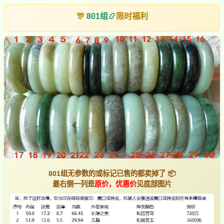
🎊
801组
📿
限时福利
801组无参数的或标记已售的都卖掉了 📦
最右侧一列是
原价，优惠价
见底部图片