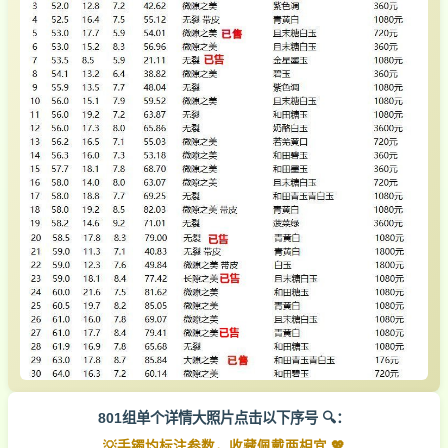
801组单个详情大照片点击以下序号 🔍：
💡手镯均标注参数，收藏佩戴两相宜 💖