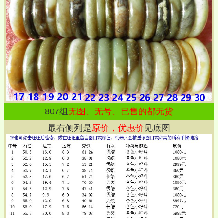
807
组
无图、无号、已售的都无货
最右侧列是
原价，优惠价
见底图