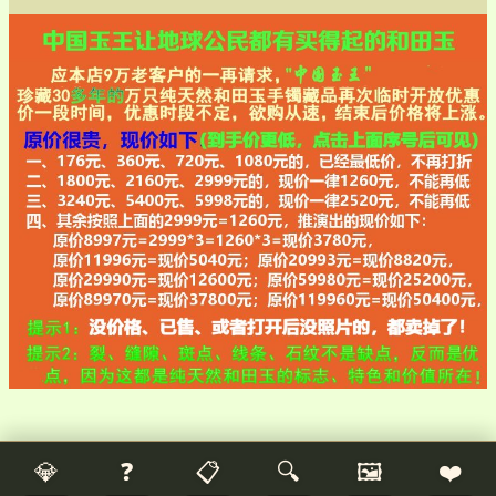
💎
❓
📋
🔍
🖼️
❤️