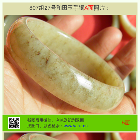
807
组
27
号和田玉手镯
A面
照片：
截图后用微信、浏览器识别返回
B面
按圈口、颜色检索：
www.vank.cn