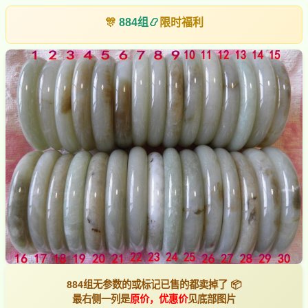
🎊
884组
📿
限时福利
884组无参数的或标记已售的都卖掉了 📦
最右侧一列是
原价，优惠价
见底部图片