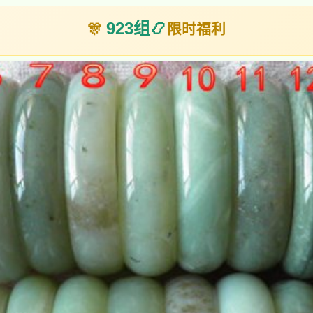
923组
📿
🎊
限时福利