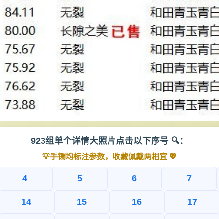
923组单个详情大照片点击以下序号 🔍：
💡手镯均标注参数，收藏佩戴两相宜 💖
4
5
6
7
14
15
16
17