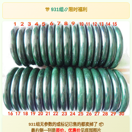
🎊
931组
📿
限时福利
931组无参数的或标记已售的都卖掉了 📦
最右侧一列是
原价，优惠价
见底部图片