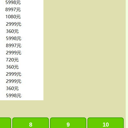
8
9
10