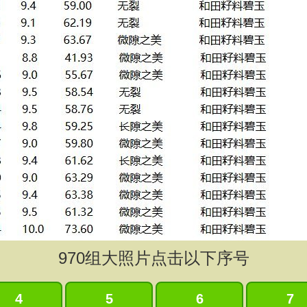
970
组大照片点击以下序号
4
5
6
7