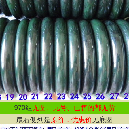
970
组
无图、无号、已售的都无货
最右侧列是
原价，优惠价
见底图