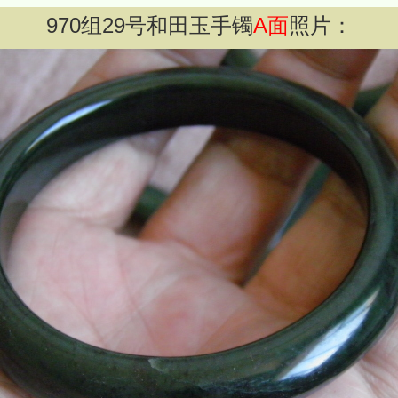
970
组
29
号和田玉手镯
A面
照片：