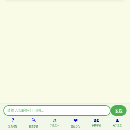
发送
❓
🔍
❤️
🎨
🏰
👤️
天选爱人
手镯密室
关于玉王
常见问答
检索手镯
玉道心亿