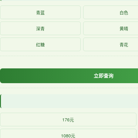
青蓝
白色
深青
黄晴
红糖
青花
立即查询
176元
1080元