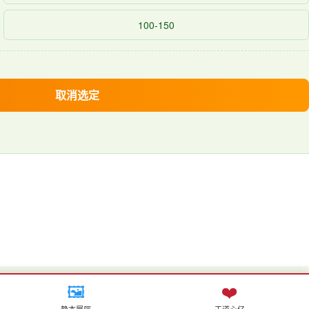
100-150
取消选定
🖼️
❤️