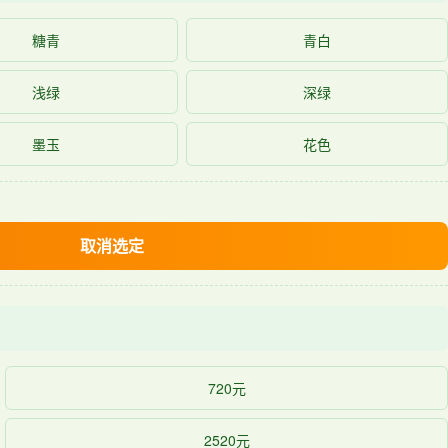
糖青
青白
浅绿
深绿
墨玉
花色
取消选定
720元
2520元