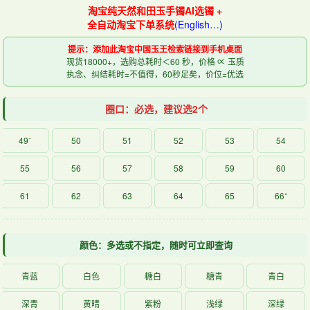
淘宝纯天然和田玉手镯AI选镯 +
全自动淘宝下单系统
(English…)
提示：添加此淘宝中国玉王检索链接到手机桌面
现货18000+，选购总耗时＜60 秒，价格 ∝ 玉质
执念、纠结耗时=不值得，60秒足矣，价位=优选
圈口：必选，建议选2个
49⁻
50
51
52
53
54
55
56
57
58
59
60
61
62
63
64
65
66⁺
颜色：多选或不指定，随时可立即查询
青蓝
白色
糖白
糖青
青白
深青
黄晴
紫粉
浅绿
深绿