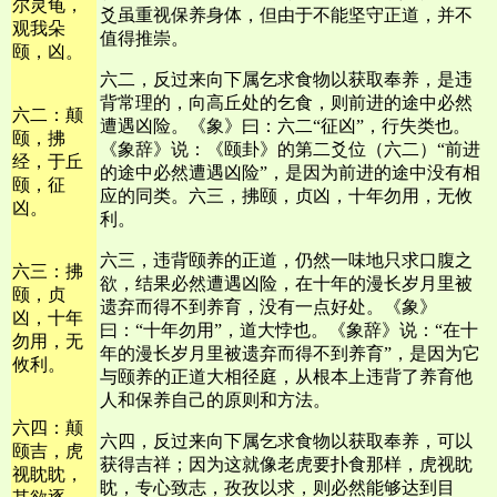
尔灵龟，
爻虽重视保养身体，但由于不能坚守正道，并不
观我朵
值得推崇。
颐，凶。
六二，反过来向下属乞求食物以获取奉养，是违
背常理的，向高丘处的乞食，则前进的途中必然
六二：颠
遭遇凶险。《象》曰：六二“征凶”，行失类也。
颐，拂
《象辞》说：《颐卦》的第二爻位（六二）“前进
经，于丘
的途中必然遭遇凶险”，是因为前进的途中没有相
颐，征
应的同类。六三，拂颐，贞凶，十年勿用，无攸
凶。
利。
六三，违背颐养的正道，仍然一味地只求口腹之
六三：拂
欲，结果必然遭遇凶险，在十年的漫长岁月里被
颐，贞
遗弃而得不到养育，没有一点好处。《象》
凶，十年
曰：“十年勿用”，道大悖也。《象辞》说：“在十
勿用，无
年的漫长岁月里被遗弃而得不到养育”，是因为它
攸利。
与颐养的正道大相径庭，从根本上违背了养育他
人和保养自己的原则和方法。
六四：颠
六四，反过来向下属乞求食物以获取奉养，可以
颐吉，虎
获得吉祥；因为这就像老虎要扑食那样，虎视眈
视眈眈，
眈，专心致志，孜孜以求，则必然能够达到目