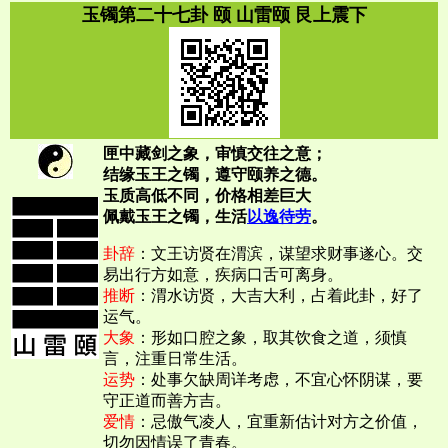
玉镯第二十七卦 颐 山雷颐 艮上震下
匣中藏剑之象，审慎交往之意；
结缘玉王之镯，遵守颐养之德。
玉质高低不同，价格相差巨大
佩戴玉王之镯，生活
以逸待劳
。
卦辞
：文王访贤在渭滨，谋望求财事遂心。交
易出行方如意，疾病口舌可离身。
推断
：渭水访贤，大吉大利，占着此卦，好了
运气。
大象
：形如口腔之象，取其饮食之道，须慎
言，注重日常生活。
运势
：处事欠缺周详考虑，不宜心怀阴谋，要
守正道而善方吉。
爱情
：忌傲气凌人，宜重新估计对方之价值，
切勿因情误了青春。