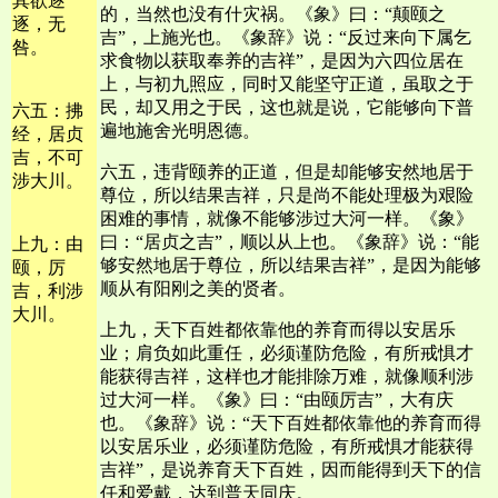
其欲逐
的，当然也没有什灾祸。《象》曰：“颠颐之
逐，无
吉”，上施光也。《象辞》说：“反过来向下属乞
咎。
求食物以获取奉养的吉祥”，是因为六四位居在
上，与初九照应，同时又能坚守正道，虽取之于
民，却又用之于民，这也就是说，它能够向下普
六五：拂
遍地施舍光明恩德。
经，居贞
吉，不可
六五，违背颐养的正道，但是却能够安然地居于
涉大川。
尊位，所以结果吉祥，只是尚不能处理极为艰险
困难的事情，就像不能够涉过大河一样。《象》
曰：“居贞之吉”，顺以从上也。《象辞》说：“能
上九：由
够安然地居于尊位，所以结果吉祥”，是因为能够
颐，厉
顺从有阳刚之美的贤者。
吉，利涉
大川。
上九，天下百姓都依靠他的养育而得以安居乐
业；肩负如此重任，必须谨防危险，有所戒惧才
能获得吉祥，这样也才能排除万难，就像顺利涉
过大河一样。《象》曰：“由颐厉吉”，大有庆
也。《象辞》说：“天下百姓都依靠他的养育而得
以安居乐业，必须谨防危险，有所戒惧才能获得
吉祥”，是说养育天下百姓，因而能得到天下的信
任和爱戴，达到普天同庆。