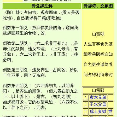
卦爻辞注解
卦辞诗、爻象图
《颐》卦：占问吉。观察面颊，(看人是否
吃饱)，自己要求得口粮(来吃饱)
倒数第一阳爻：放弃你灵验的龟，窥伺我
鼓起面颊里的食物，凶。
山雷颐
倒数第二阴爻：（六二求养于初九），是
人生百事食为基
养生的颠倒，违反常理。（上九最高，有
丘象）。六二求养于上，（非正应），往
细看朵颐福自知
必凶。
自力更生谋给养
倒数第三阴爻：违反养生，占问凶。所以
问占得利待来时
十年不用，用了无所利。
倒数第四阴爻：（六四养初九，以阴养
山雷颐
阳），是养生的颠倒。（但六四在初九之
上，以上养下），是吉。（初九之刚），
＇
寅木兄弟
如虎视盯紧，它的欲望急迫，（六四不失
″
子水父母
以上养下之正），无害。
″
戌土妻财
世