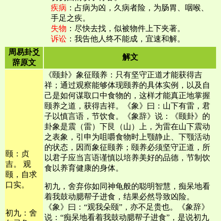
疾病
：占病为凶，久病者险，为肠胃、咽喉、
手足之疾。
失物
：尽快去找，似被物件上下夹著。
诉讼
：我告他人终不能成，宜速和解。
周易卦爻
解文
辞原文
《颐卦》象征颐养：只有坚守正道才能获得吉
祥；通过观察能够体现颐养的具体实例，以及自
己是如何谋取口中食物的，这样才能真正地掌握
颐养之道，获得吉祥。《象》曰：山下有雷，君
子以慎言语，节饮食。《象辞》说：《颐卦》的
卦象是震（雷）下艮（山）上，为雷在山下震动
之表象，引申为咀嚼食物时上颚静止、下颚活动
的状态，因而象征颐养；颐养必须坚守正道，所
颐：贞
以君子应当言语谨慎以培养美好的品德，节制饮
吉。 观
食以养育健康的身体。
颐，自求
口实。
初九，舍弃你如同神龟般的聪明智慧，痴呆地看
着我鼓动腮帮子进食，结果必然导致凶险。
《象》曰：“观我朵颐”，亦不足贵也。《象辞》
初九：舍
说：“痴呆地看着我鼓动腮帮子进食”，是说初九