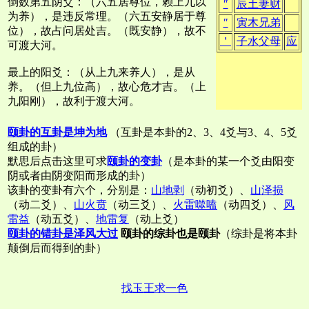
倒数第五阴爻：（六五居尊位，赖上九以
″
辰土妻财
为养），是违反常理。（六五安静居于尊
″
寅木兄弟
位），故占问居处吉。（既安静），故不
＇
子水父母
应
可渡大河。
最上的阳爻：（从上九来养人），是从
养。（但上九位高），故心危才吉。（上
九阳刚），故利于渡大河。
颐卦的互卦是坤为地
（互卦是本卦的2、3、4爻与3、4、5爻
组成的卦）
默思后点击这里可求
颐卦的变卦
（是本卦的某一个爻由阳变
阴或者由阴变阳而形成的卦）
该卦的变卦有六个，分别是：
山地剥
（动初爻）、
山泽损
（动二爻）、
山火贲
（动三爻）、
火雷噬嗑
（动四爻）、
风
雷益
（动五爻）、
地雷复
（动上爻）
颐卦的错卦是泽风大过
颐卦的综卦也是颐卦
（综卦是将本卦
颠倒后而得到的卦）
找玉王求一色