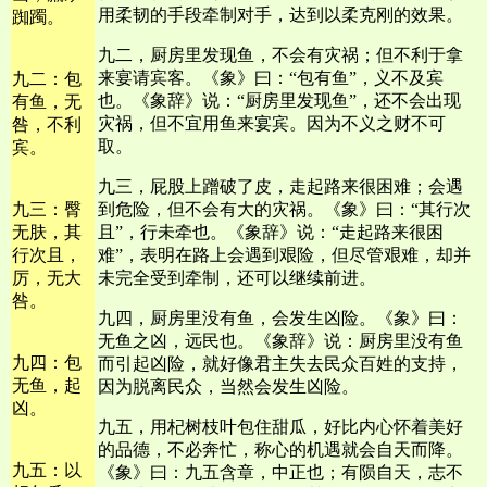
用柔韧的手段牵制对手，达到以柔克刚的效果。
踟躅。
九二，厨房里发现鱼，不会有灾祸；但不利于拿
来宴请宾客。《象》曰：“包有鱼”，义不及宾
九二：包
也。《象辞》说：“厨房里发现鱼”，还不会出现
有鱼，无
灾祸，但不宜用鱼来宴宾。因为不义之财不可
咎，不利
取。
宾。
九三，屁股上蹭破了皮，走起路来很困难；会遇
九三：臀
到危险，但不会有大的灾祸。《象》曰：“其行次
无肤，其
且”，行未牵也。《象辞》说：“走起路来很困
行次且，
难”，表明在路上会遇到艰险，但尽管艰难，却并
厉，无大
未完全受到牵制，还可以继续前进。
咎。
九四，厨房里没有鱼，会发生凶险。《象》曰：
无鱼之凶，远民也。《象辞》说：厨房里没有鱼
九四：包
而引起凶险，就好像君主失去民众百姓的支持，
无鱼，起
因为脱离民众，当然会发生凶险。
凶。
九五，用杞树枝叶包住甜瓜，好比内心怀着美好
的品德，不必奔忙，称心的机遇就会自天而降。
九五：以
《象》曰：九五含章，中正也；有陨自天，志不