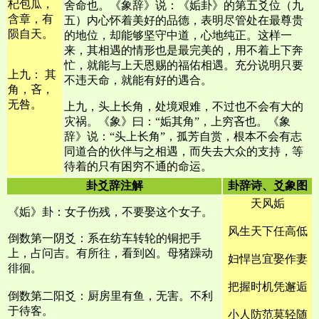
杞包瓜，
舍命也。《象辞》说：《姤卦》的第五爻位（九
含章，有
五）内心怀着美好的品德，表明尽管处在最尊贵
陨自天。
的地位，却能够坚守中道，心地纯正。这样一
来，其相遇的情形也是最完美的，用不着上下奔
忙，就能与上天恩赐的福佑相遇。充分说明只要
上九： 其
不违天命，就能有好的遇合。
角，吝，
无咎。
上九，头上长角，处境艰难，不过也不会有大的
灾祸。《象》曰：“姤其角”，上穷吝也。《象
辞》说：“头上长角”，孤芳自赏，根本不会有志
同道合的伙伴与之相遇，而失去大众的支持，等
待着的只有困穷不通的命运。
卦爻辞注解
卦辞诗、爻象图
天风姤
《姤》卦：女子伤残，不要娶这个女子。
风生天下任高低
倒数第一阴爻：系在纺车转轮的铜把手
上，占问吉。有所往，看到凶。母猪躁动
妇悍岂宜娶作妻
徘徊。
把握时机凭邂逅
倒数第二阳爻：厨房里有鱼，无害。不利
于待客。
小人防范莫轻随