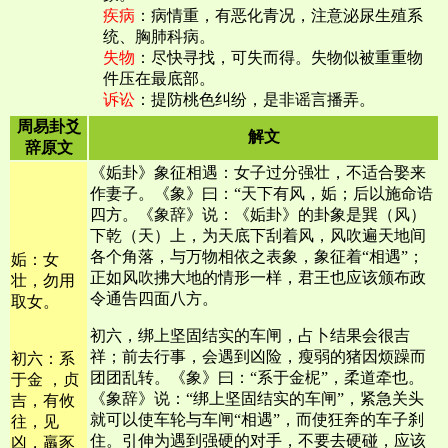
疾病
：病情重，有恶化青况，注意泌尿生殖系
统、胸肺科病。
失物
：尽快寻找，可失而得。失物似被重重物
件压在最底部。
诉讼
：提防桃色纠纷，是非谣言播弄。
周易卦爻
解文
辞原文
《姤卦》象征相遇：女子过分强壮，不适合娶来
作妻子。《象》曰：“天下有风，姤；后以施命诰
四方。《象辞》说：《姤卦》的卦象是巽（风）
下乾（天）上，为天底下刮着风，风吹遍天地间
各个角落，与万物相依之表象，象征着“相遇”；
姤：女
正如风吹拂大地的情形一样，君王也应该颁布政
壮，勿用
令通告四面八方。
取女。
初六，绑上坚固结实的车闸，占卜结果会很吉
祥；前去行事，会遇到凶险，瘦弱的猪因烦躁而
初六：系
团团乱转。《象》曰：“系于金柅”，柔道牵也。
于金 ，贞
《象辞》说：“绑上坚固结实的车闸”，紧急关头
吉，有攸
就可以使车轮与车闸“相遇”，而使狂奔的车子刹
往，见
住。引伸为遇到强硬的对手，不要去硬碰，应该
凶，羸豕