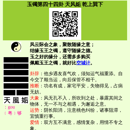
玉镯第四十四卦 天风姤 乾上巽下
风云际会之象，聚散随缘之意；
结缘玉王之镯，遵守随缘之德。
玉之好的缘分，还需多多购买
佩戴玉王之镯，就好比
空城计
。
卦辞
：他乡遇友喜气欢，须知运气福重添。自
今交了顺当运，向后保管不相干。
推断
：功名有成，家宅平安，失物得见，占病
无妨。
大象
：风无孔不入，所吹到之处，暴露其间之
物体，无一不与之相遇，为邂逅之意。
：gou
运势
：阴长阳消，注意桃色纠纷，诸事阻滞，
﹝粤﹞够
宜慎重行事。
爱情
：双方互不满意，感情复杂，用情不专之
象。