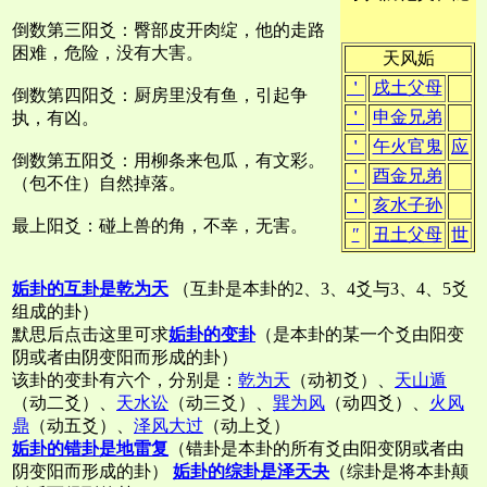
倒数第三阳爻：臀部皮开肉绽，他的走路
困难，危险，没有大害。
天风姤
＇
戌土父母
倒数第四阳爻：厨房里没有鱼，引起争
＇
申金兄弟
执，有凶。
＇
午火官鬼
应
倒数第五阳爻：用柳条来包瓜，有文彩。
＇
酉金兄弟
（包不住）自然掉落。
＇
亥水子孙
最上阳爻：碰上兽的角，不幸，无害。
″
丑土父母
世
姤卦的互卦是乾为天
（互卦是本卦的2、3、4爻与3、4、5爻
组成的卦）
默思后点击这里可求
姤卦的变卦
（是本卦的某一个爻由阳变
阴或者由阴变阳而形成的卦）
该卦的变卦有六个，分别是：
乾为天
（动初爻）、
天山遁
（动二爻）、
天水讼
（动三爻）、
巽为风
（动四爻）、
火风
鼎
（动五爻）、
泽风大过
（动上爻）
姤卦的错卦是地雷复
（错卦是本卦的所有爻由阳变阴或者由
阴变阳而形成的卦）
姤卦的综卦是泽天夬
（综卦是将本卦颠