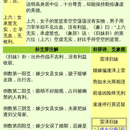
望，吉。
说明虽身居中位，十分尊贵，却能保持勤俭谦虚
的美德。
上六：女
上六，女子的筐篮里空空荡荡没有实物，男子用
承筐无
刀宰羊却不见出血。没有利益。《象》曰：“上六
实，士 羊
无实，承虚筐也。《象辞》说：《归妹卦》的第
无血，无
六位（上六）空虚无实，好比手持空空的篮筐。
攸利。
卦爻辞注解
卦辞诗、爻象图
《归妹》卦：出外作战不吉利，没有利益
雷泽归妹
收获。
婚嫁偏逢泽上雷
倒数第一阳爻：嫁少女及女妹，跛子能够
走路，出行吉。
势如水火两相违
倒数第二阳爻：眼睛不好能视，占问被幽
前途凶险终无利
禁的人有利。
速速停行莫迟疑
倒数第三阴爻：嫁少女及女姊，夫家把妹
逐归父母家。
雷泽归妹
倒数第四阳爻：嫁少女误了婚期，迟嫁是
″
戌土父母
应