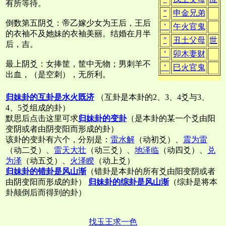
有所等待。
″
申金兄弟
倒数第五阴爻：帝乙嫁少女为王后，王后
＇
午火官鬼
的衣袖不及她妹的衣袖美丽。结婚在月半
″
丑土父母
世
后，吉。
＇
卯木妻财
最上阴爻：女捧筐，筐中无物；男刺羊不
＇
巳火官鬼
出血，（是空刺），无所利。
归妹卦的互卦是水火既济
（互卦是本卦的2、3、4爻与3、
4、5爻组成的卦）
默思后点击这里可求
归妹卦的变卦
（是本卦的某一个爻由阳
变阴或者由阴变阳而形成的卦）
该卦的变卦有六个，分别是：
雷水解
（动初爻）、
震为雷
（动二爻）、
雷天大壮
（动三爻）、
地泽临
（动四爻）、
兑
为泽
（动五爻）、
火泽睽
（动上爻）
归妹卦的错卦是风山渐
（错卦是本卦的所有爻由阳变阴或者
由阴变阳而形成的卦）
归妹卦的综卦是风山渐
（综卦是将本
卦颠倒后而得到的卦）
找玉王求一色