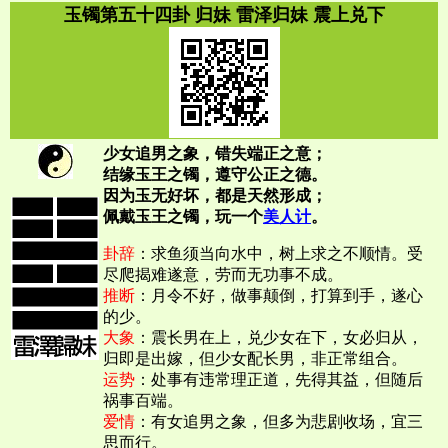
玉镯第五十四卦 归妹 雷泽归妹 震上兑下
少女追男之象，错失端正之意；
结缘玉王之镯，遵守公正之德。
因为玉无好坏，都是天然形成；
佩戴玉王之镯，玩一个
美人计
。
卦辞
：求鱼须当向水中，树上求之不顺情。受
尽爬揭难遂意，劳而无功事不成。
推断
：月令不好，做事颠倒，打算到手，遂心
的少。
大象
：震长男在上，兑少女在下，女必归从，
归即是出嫁，但少女配长男，非正常组合。
运势
：处事有违常理正道，先得其益，但随后
祸事百端。
爱情
：有女追男之象，但多为悲剧收场，宜三
思而行。