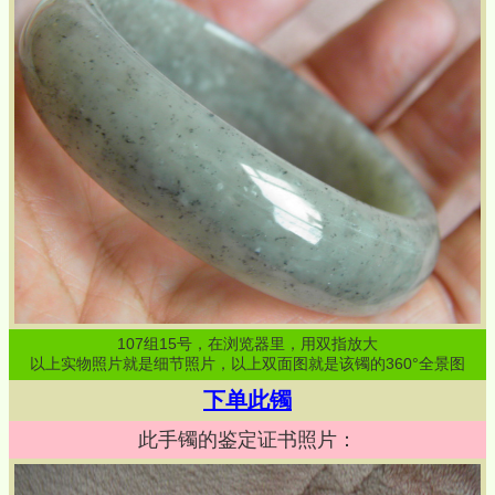
107
组
15
号，在浏览器里，用双指放大
以上实物照片就是细节照片，以上双面图就是该镯的360°全景图
下单此镯
此手镯的鉴定证书照片：