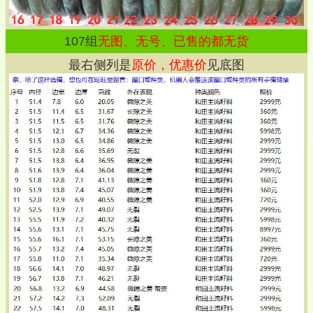
107
组
无图、无号、已售的都无货
最右侧列是
原价，优惠价
见底图