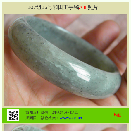
107
组
15
号和田玉手镯
A面
照片：
截图后用微信、浏览器识别返回
B面
按圈口、颜色检索：
www.vank.cn