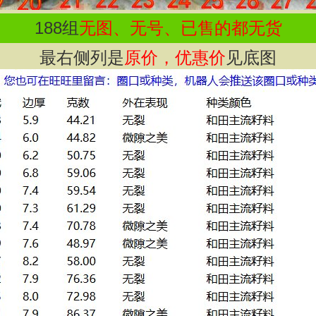
188
组
无图、无号、已售的都无货
最右侧列是
原价，优惠价
见底图