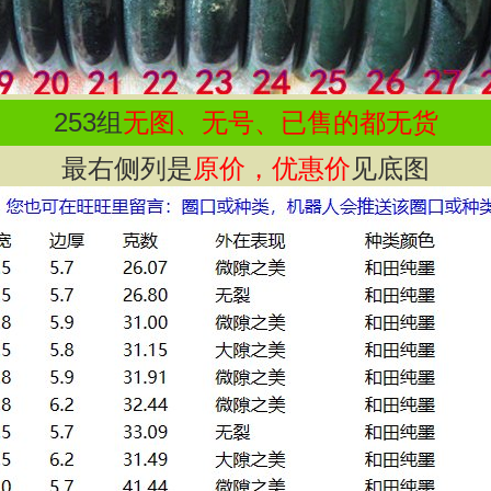
253
组
无图、无号、已售的都无货
最右侧列是
原价，优惠价
见底图