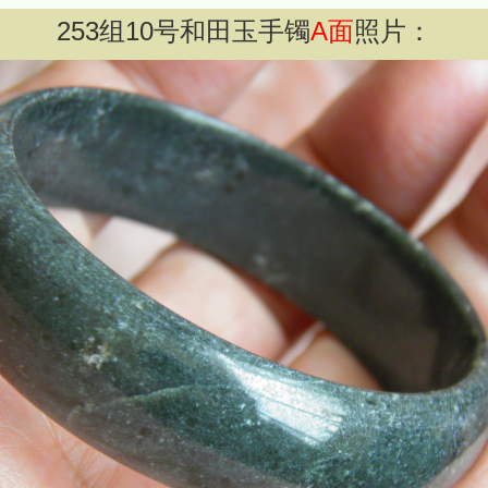
253
组
10
号和田玉手镯
A面
照片：