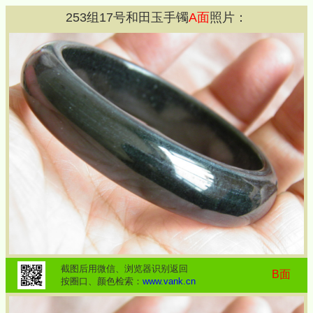
253
组
17
号和田玉手镯
A面
照片：
截图后用微信、浏览器识别返回
B面
按圈口、颜色检索：
www.vank.cn