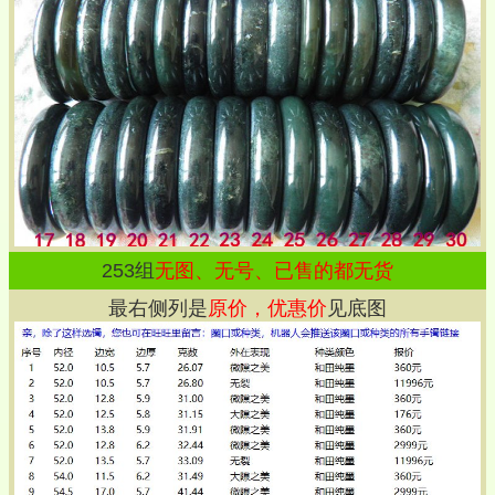
253
组
无图、无号、已售的都无货
最右侧列是
原价，优惠价
见底图