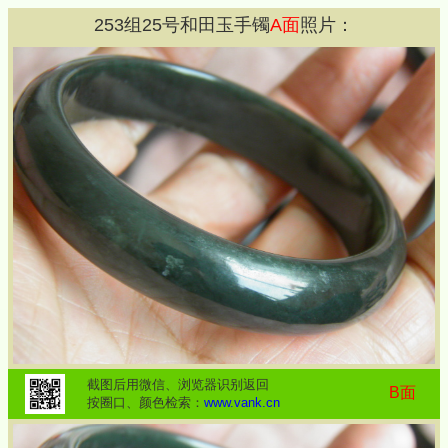
253
组
25
号和田玉手镯
A面
照片：
截图后用微信、浏览器识别返回
B面
按圈口、颜色检索：
www.vank.cn