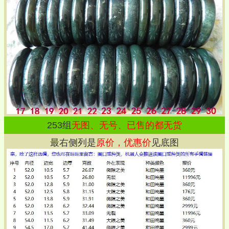
253
组
无图、无号、已售的都无货
最右侧列是
原价，优惠价
见底图