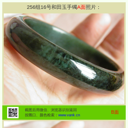
256
组
16
号和田玉手镯
A面
照片：
截图后用微信、浏览器识别返回
B面
按圈口、颜色检索：
www.vank.cn