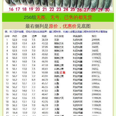
256
组
无图、无号、已售的都无货
最右侧列是
原价，优惠价
见底图