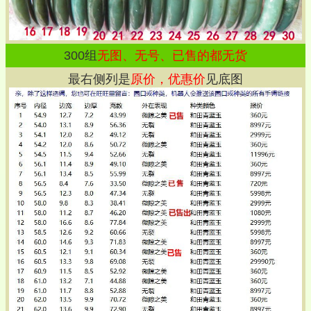
300
组
无图、无号、已售的都无货
最右侧列是
原价，优惠价
见底图