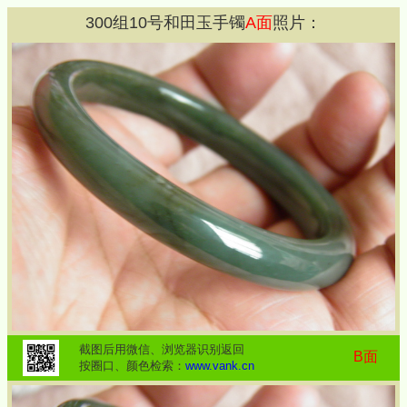
300
组
10
号和田玉手镯
A面
照片：
截图后用微信、浏览器识别返回
B面
按圈口、颜色检索：
www.vank.cn