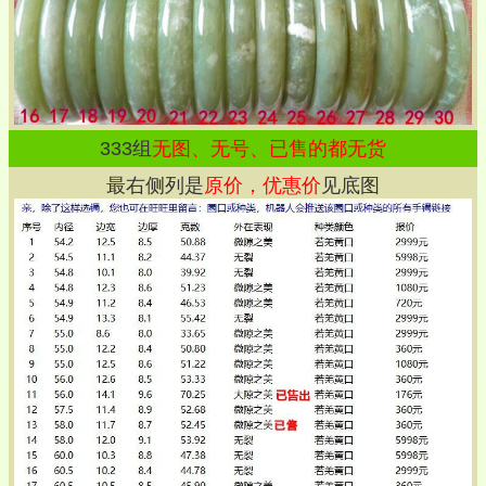
333
组
无图、无号、已售的都无货
最右侧列是
原价，优惠价
见底图