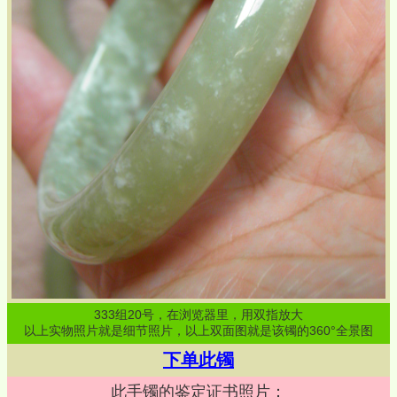
333
组
20
号，在浏览器里，用双指放大
以上实物照片就是细节照片，以上双面图就是该镯的360°全景图
下单此镯
此手镯的鉴定证书照片：