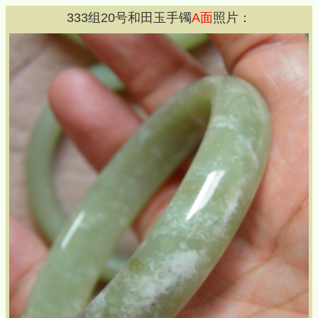
333
组
20
号和田玉手镯
A面
照片：