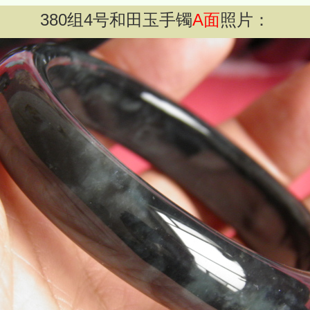
380
组
4
号和田玉手镯
A面
照片：