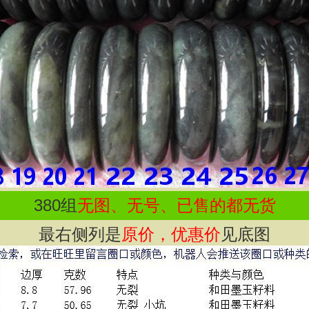
380
组
无图、无号、已售的都无货
最右侧列是
原价，优惠价
见底图