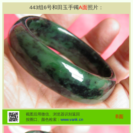
443
组
6
号和田玉手镯
A面
照片：
截图后用微信、浏览器识别返回
B面
按圈口、颜色检索：
www.vank.cn