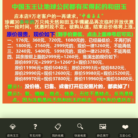
💎
❓
📋
🔍
🖼️
❤️
咨询玉王
常见问答
我的收藏
快速检索
静态展厅
玉道心亿