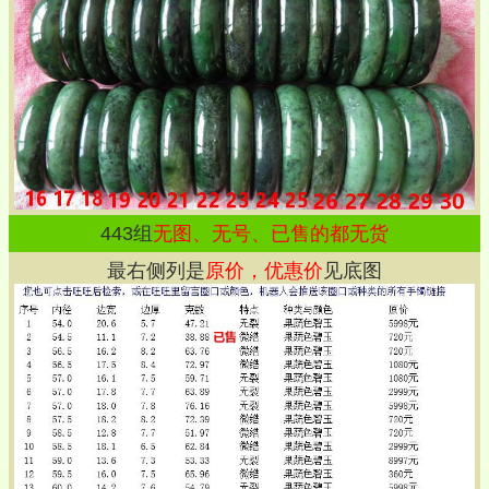
443
组
无图、无号、已售的都无货
最右侧列是
原价，优惠价
见底图