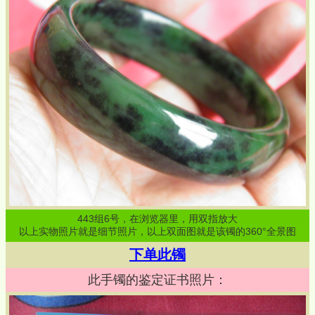
443
组
6
号，在浏览器里，用双指放大
以上实物照片就是细节照片，以上双面图就是该镯的360°全景图
下单此镯
此手镯的鉴定证书照片：