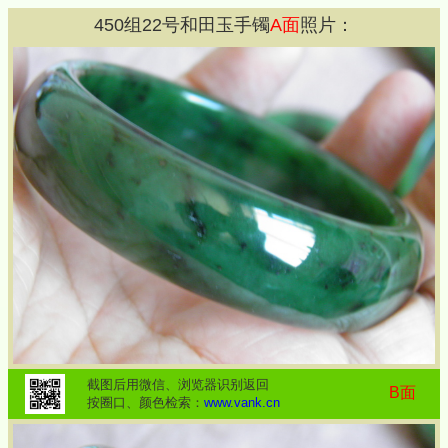
450
组
22
号和田玉手镯
A面
照片：
截图后用微信、浏览器识别返回
B面
按圈口、颜色检索：
www.vank.cn