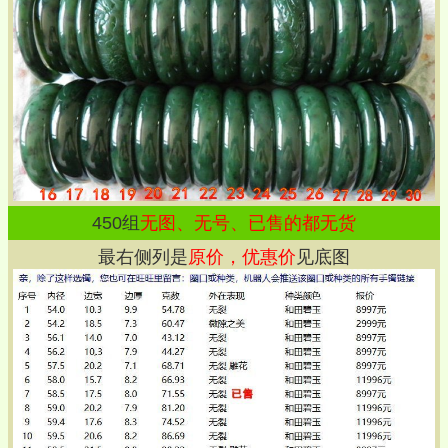
450
组
无图、无号、已售的都无货
最右侧列是
原价，优惠价
见底图