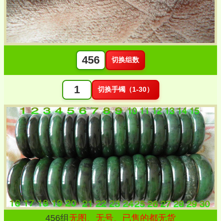
切换组数
切换手镯（1-30）
456
组
无图、无号、已售的都无货