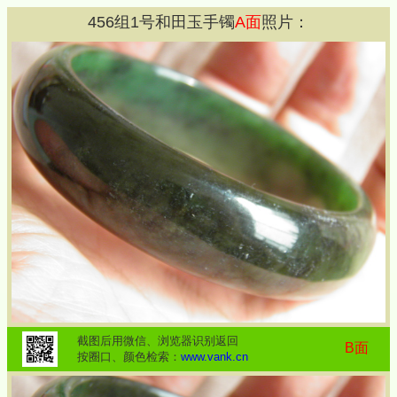
456
组
1
号和田玉手镯
A面
照片：
截图后用微信、浏览器识别返回
B面
按圈口、颜色检索：
www.vank.cn