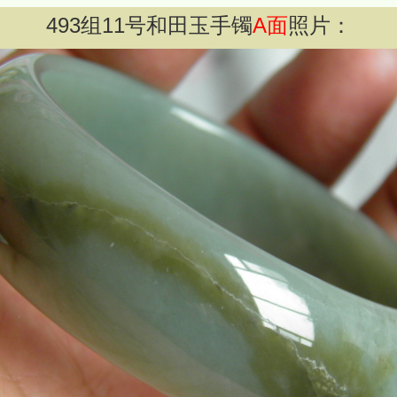
493
组
11
号和田玉手镯
A面
照片：