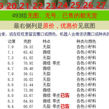
493
组
无图、无号、已售的都无货
最右侧列是
原价，优惠价
见底图