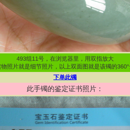
493
组
11
号，在浏览器里，用双指放大
物照片就是细节照片，以上双面图就是该镯的360
下单此镯
此手镯的鉴定证书照片：