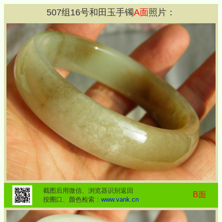
507
组
16
号和田玉手镯
A面
照片：
截图后用微信、浏览器识别返回
B面
按圈口、颜色检索：
www.vank.cn