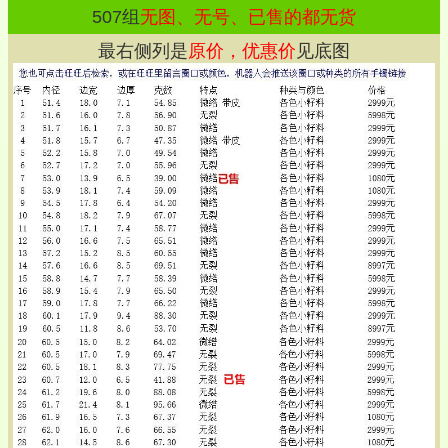
507
组
无图、无号、已售的都无货
最右侧列是
原价，优惠价
见底图