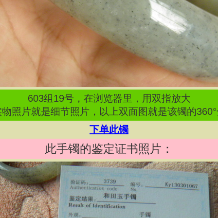
603
组
19
号，在浏览器里，用双指放大
物照片就是细节照片，以上双面图就是该镯的360
下单此镯
此手镯的鉴定证书照片：