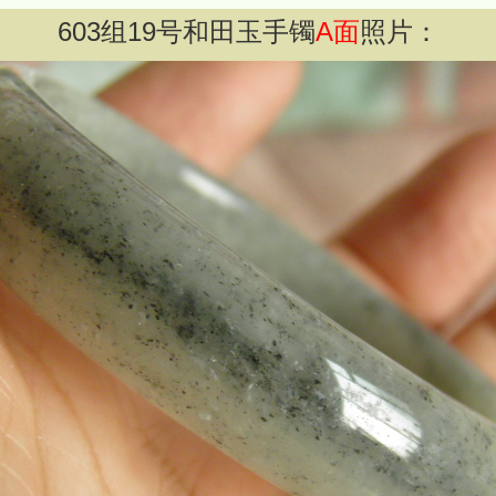
603
组
19
号和田玉手镯
A面
照片：