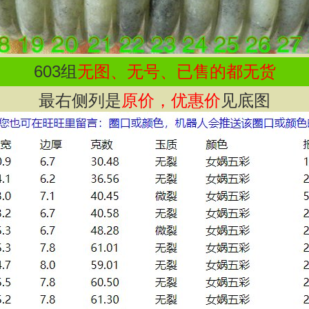
603
组
无图、无号、已售的都无货
最右侧列是
原价，优惠价
见底图